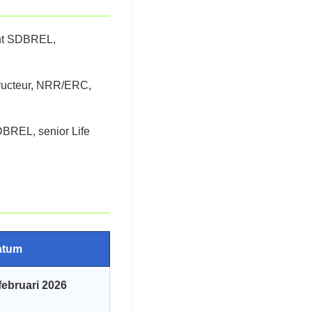
ent SDBREL,
tructeur, NRR/ERC,
DBREL, senior Life
atum
februari 2026