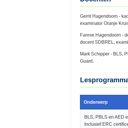
Gerrit Hagendoorn - k
examinator Oranje Krui
Fannie Hagendoorn - do
docent SDBREL, examin
Mark Schipper - BLS, P
Guard.
Lesprogramm
Onderwerp
BLS, PBLS en AED e
Inclusief ERC certific