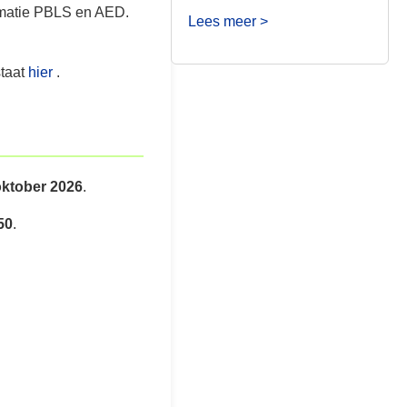
imatie PBLS en AED.
Lees meer >
staat
hier
.
oktober 2026
.
50
.