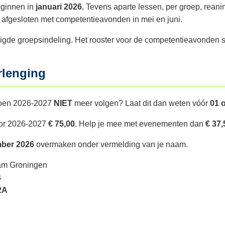
eginnen in
januari 2026.
Tevens aparte lessen, per groep, rean
 afgesloten met competentieavonden in mei en juni.
zigde groepsindeling. Het rooster voor de competentieavonden 
rlenging
izoen 2026-2027
NIET
meer volgen? Laat dit dan weten vóór
01 
or 2026-2027
€ 75,00
. Help je mee met evenementen dan
€ 37,
ber 2026
overmaken onder vermelding van je naam.
am Groningen
4
2A