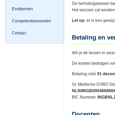
De herhalingslessen b
Eindtermen
Het seizoen zal worden
Let op:
er is een gewij
Competentieavonden
Contact
Betaling en ve
Wil je de lessen in se
De kosten bedragen vo
Betaling vóór
01 decem
St. Medische EHBO St
NL94INGB000466868
BIC Nummer:
INGBNL
Docenten