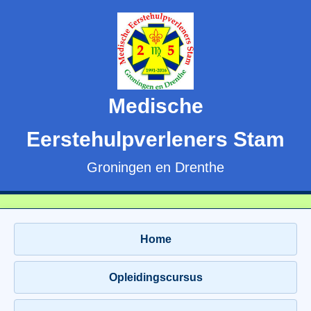
Medische
Eerstehulpverleners Stam
Groningen en Drenthe
Home
Opleidingscursus