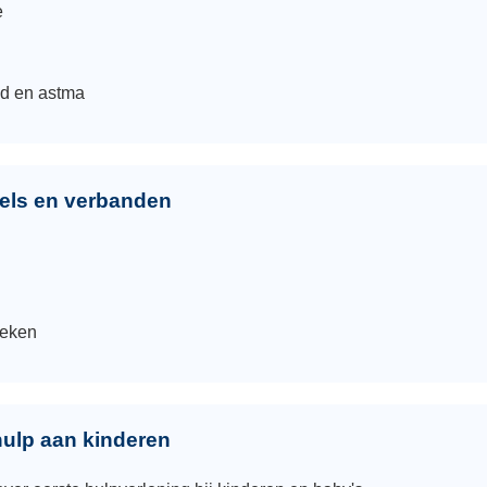
e
d en astma
sels en verbanden
l
ieken
hulp aan kinderen