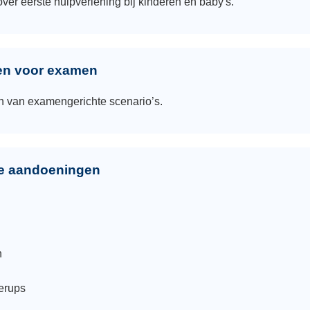
 over eerste hulpverlening bij kinderen en baby's.
en voor examen
n van examengerichte scenario’s.
se aandoeningen
n
erups