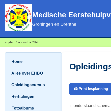
Medische Eerstehulpv
Groningen en Drenthe
vrijdag 7 augustus 2026
Home
Opleiding
Alles over EHBO
Opleidingscursus
🖨️ Print lesplanning
Herhalingen
In onderstaand schema 
Fotoalbums