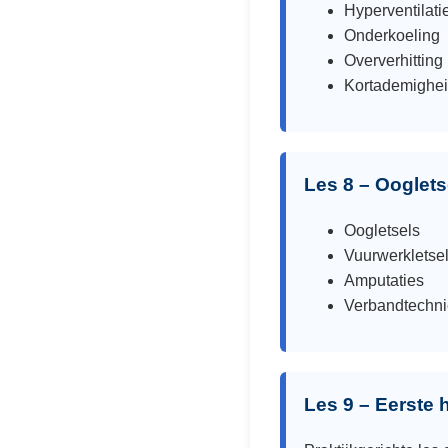
Hyperventilati
Onderkoeling
Oververhitting
Kortademighei
Les 8 – Ooglet
Oogletsels
Vuurwerkletse
Amputaties
Verbandtechn
Les 9 – Eerste 