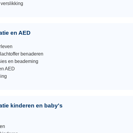
 verslikking
atie en AED
rleven
lachtoffer benaderen
sies en beademing
een AED
ging
tie kinderen en baby's
ren