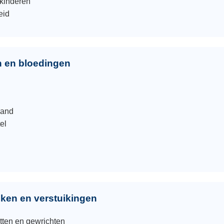
 kinderen
eid
 en bloedingen
band
el
uken en verstuikingen
tten en gewrichten