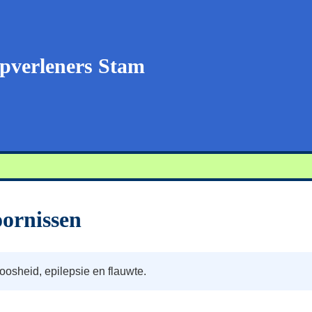
pverleners Stam
oornissen
oosheid, epilepsie en flauwte.