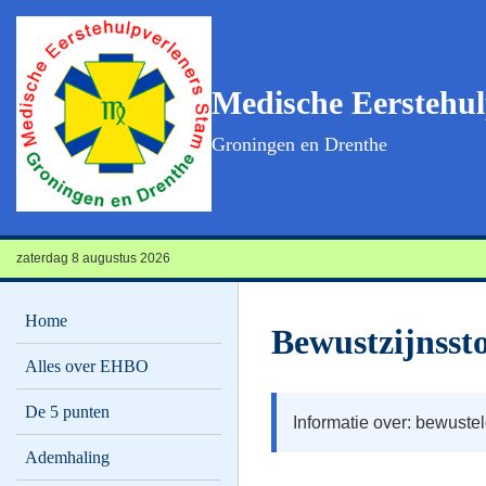
Medische Eerstehul
Groningen en Drenthe
zaterdag 8 augustus 2026
Home
Bewustzijnsst
Alles over EHBO
De 5 punten
Informatie over: bewustel
Ademhaling