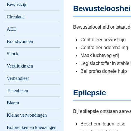
Bewustzijn
Bewustelooshei
Circulatie
Bewusteloosheid ontstaat d
AED
Controleer bewustzijn
Brandwonden
Controleer ademhaling
Shock
Maak luchtweg vrij
Leg slachtoffer in stabiel
Vergiftigingen
Bel professionele hulp
Verbandleer
Tekenbeten
Epilepsie
Blaren
Bij epilepsie ontstaan aanv
Kleine verwondingen
Bescherm tegen letsel
Botbreuken en kneuzingen