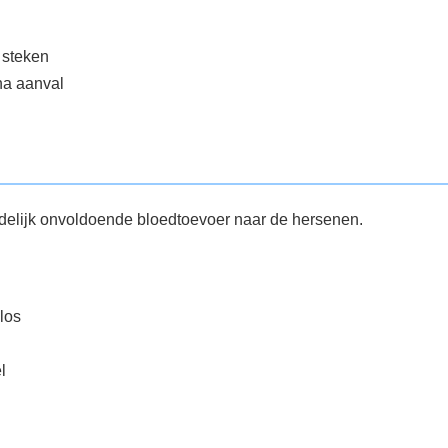
 steken
na aanval
ijdelijk onvoldoende bloedtoevoer naar de hersenen.
los
l