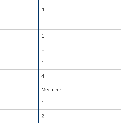
4
1
1
1
1
4
Meerdere
1
2