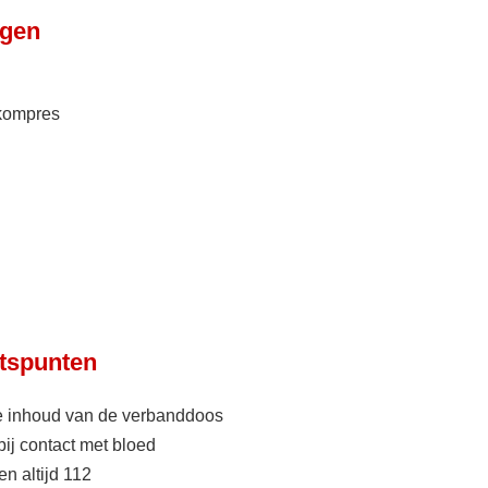
ngen
kompres
tspunten
de inhoud van de verbanddoos
ij contact met bloed
en altijd 112