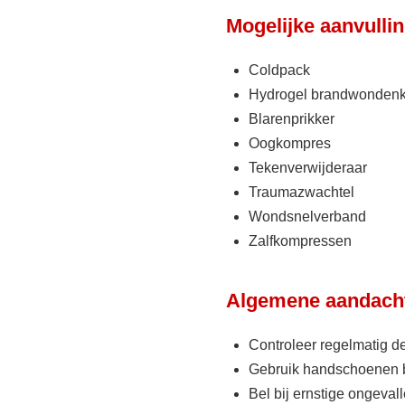
Mogelijke aanvulli
Coldpack
Hydrogel brandwonden
Blarenprikker
Oogkompres
Tekenverwijderaar
Traumazwachtel
Wondsnelverband
Zalfkompressen
Algemene aandach
Controleer regelmatig 
Gebruik handschoenen b
Bel bij ernstige ongevall