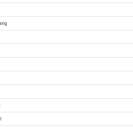
ing
t
l