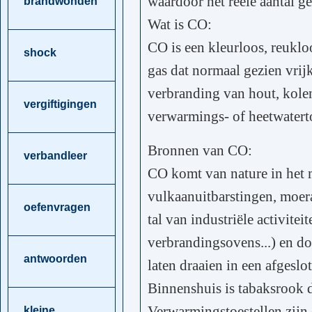
waardoor het reële aantal ge
brandwonden
Wat is CO:
CO is een kleurloos, reuklo
shock
gas dat normaal gezien vrij
verbranding van hout, kolen,
vergiftigingen
verwarmings- of heetwaterto
Bronnen van CO:
verbandleer
CO komt van nature in het 
vulkaanuitbarstingen, moer
oefenvragen
tal van industriële activiteit
verbrandingsovens...) en do
antwoorden
laten draaien in een afgeslo
Binnenshuis is tabaksrook 
Verwarmingstoestellen zijn
kleine